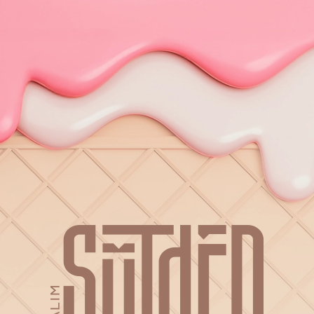
ullamcorper varius metus
ullamcorper varius metus
blandit posuere.
blandit posuere.