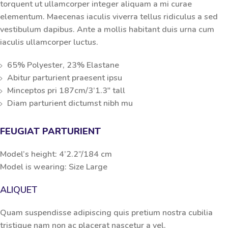
torquent ut ullamcorper integer aliquam a mi curae
elementum. Maecenas iaculis viverra tellus ridiculus a sed
vestibulum dapibus. Ante a mollis habitant duis urna cum
iaculis ullamcorper luctus.
65% Polyester, 23% Elastane
Abitur parturient praesent ipsu
Minceptos pri 187cm/3’1.3″ tall
Diam parturient dictumst nibh mu
FEUGIAT PARTURIENT
Model’s height: 4’2.2”/184 cm
Model is wearing: Size Large
ALIQUET
Quam suspendisse adipiscing quis pretium nostra cubilia
tristique nam non ac placerat nascetur a vel.