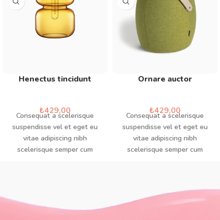
Henectus tincidunt
Ornare auctor
Accessories
Accessories
₺
429,00
₺
429,00
Consequat a scelerisque
Consequat a scelerisque
suspendisse vel et eget eu
suspendisse vel et eget eu
vitae adipiscing nibh
vitae adipiscing nibh
scelerisque semper cum
scelerisque semper cum
adipiscing facilisis adipiscing
adipiscing facilisis adipiscing
est accumsan lorem
est accumsan lorem
vestibulum. Aliquet mus a
vestibulum. Aliquet mus a
aptent ullam corper metus
aptent ullam corper metus
accumsan. Habitasse a purus
accumsan. Habitasse a purus
nec ipsum a urna ac
nec ipsum a urna ac