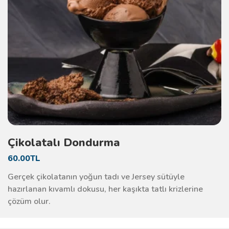
Çikolatalı Dondurma
60.00TL
Gerçek çikolatanın yoğun tadı ve Jersey sütüyle
hazırlanan kıvamlı dokusu, her kaşıkta tatlı krizlerine
çözüm olur.