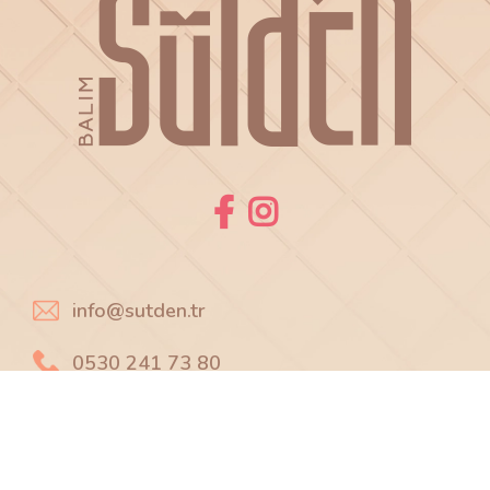
info@sutden.tr
0530 241 73 80
Paşaalanı Mahallesi
A. Gaffar Okkan Caddesi No: 28/1B
Karesi / BALIKESİR