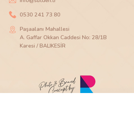
info@sutden.tr
0530 241 73 80
Paşaalanı Mahallesi
A. Gaffar Okkan Caddesi No: 28/1B
Karesi / BALIKESİR
@2025
Balım Sütden
Tüm Haklar Saklıdır