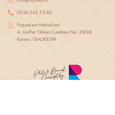
info@sutden.tr
0530 241 73 80
Paşaalanı Mahallesi
A. Gaffar Okkan Caddesi No: 28/1B
Karesi / BALIKESİR
@2025
Balım Sütden
Tüm Haklar Saklıdır